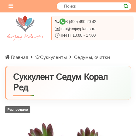
📞
8 (499) 490-20-42
✉️
info@enjoyplants.ru
🕑
ПН-ПТ 10:00 - 17:00
Главная
🌸Суккуленты
Седумы, очитки
Суккулент Седум Корал
Ред
Распродано