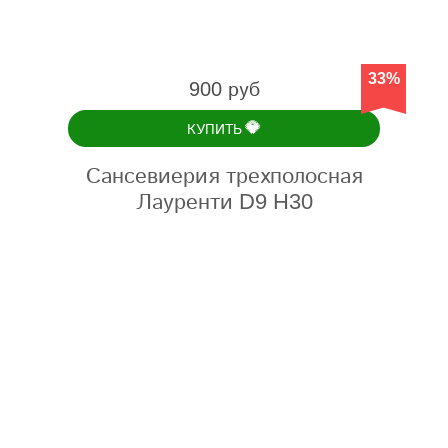
33%
900 руб
💎
КУПИТЬ
Сансевиерия трехполосная
Лауренти D9 H30