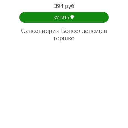
394 руб
💎
КУПИТЬ
Сансевиерия Бонселленсис в
горшке