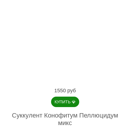
1550 руб
КУПИТЬ
💎
Суккулент Конофитум Пеллюцидум
микс