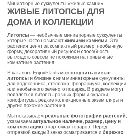
Миниатюрные суккуленты «живые камни»
ЖИВЫЕ ЛИТОПСЫ ДЛЯ
ДОМА И КОЛЛЕКЦИИ
Литопсы
— необычные миниатюрные суккуленты,
которые часто называют
живыми камнями
. Эти
растения ценят за компактный размер, необычную
форму, декоративный рисунок и способность
выглядеть совсем не похожими на привычные
комнатные растения.
В каталоге EnjoyPlants можно
купить живые
литопсы
и близкие к ним миниатюрные суккуленты
для подоконника, стеллажа, флорариума, коллекции
или необычного зелёного подарка. В разделе могут
появляться литопсы разных форм и окраски,
конофитумы, редкие коллекционные экземпляры и
другие похожие растения.
Мы показываем
реальные фотографии растений
,
указываем
актуальное наличие, размер, цену и
комплектацию
в карточках товаров. Перед
отправкой каждый заказ осматривается и
бережно