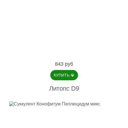
843 руб
КУПИТЬ
💎
Литопс D9