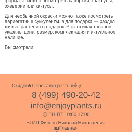
формата, можно посмотреть
хавортии
,
крассулы
,
эхеверии
или
кактусы
.
Для необычной окраски можно также посмотреть
вариегатные суккуленты
, а для подарка — раздел
живые растения в подарок
. В карточках товаров
указаны цена, размер, комплектация и актуальное
наличие.
Вы смотрели
Скидки🔥
Пересадка растений🍃
8 (499) 490-20-42
info@enjoyplants.ru
🕑 ПН-ПТ 10:00-17:00
© ИП Фирсов Николай Николаевич
🏡Главная