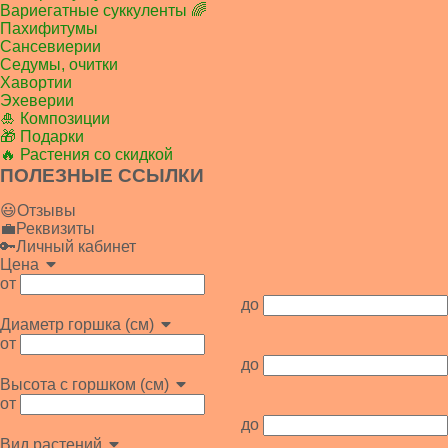
Вариегатные суккуленты 🌈
Пахифитумы
Сансевиерии
Седумы, очитки
Хавортии
Эхеверии
🎍 Композиции
🎁 Подарки
🔥 Растения со скидкой
ПОЛЕЗНЫЕ ССЫЛКИ
😃Отзывы
💼Реквизиты
🔑Личный кабинет
Цена
от
до
Диаметр горшка (см)
от
до
Высота с горшком (см)
от
до
Вид растений