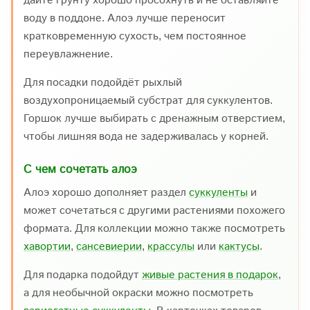
воду в поддоне. Алоэ лучше переносит
кратковременную сухость, чем постоянное
переувлажнение.
Для посадки подойдёт рыхлый
воздухопроницаемый субстрат для суккулентов.
Горшок лучше выбирать с дренажным отверстием,
чтобы лишняя вода не задерживалась у корней.
С чем сочетать алоэ
Алоэ хорошо дополняет раздел
суккуленты
и
может сочетаться с другими растениями похожего
формата. Для коллекции можно также посмотреть
хавортии
,
сансевиерии
,
крассулы
или
кактусы
.
Для подарка подойдут
живые растения в подарок
,
а для необычной окраски можно посмотреть