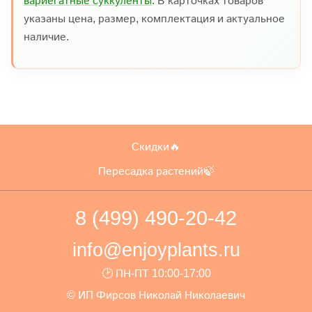
вариегатные суккуленты
. В карточках товаров
указаны цена, размер, комплектация и актуальное
наличие.
Скидки🔥
Пересадка растений🍃
8 (499) 490-20-42
info@enjoyplants.ru
🕑 ПН-ПТ 10:00-17:00
© ИП Фирсов Николай Николаевич