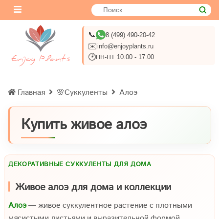
📞
8 (499) 490-20-42
✉️
info@enjoyplants.ru
🕑
ПН-ПТ 10:00 - 17:00
Главная
🌸Суккуленты
Алоэ
Купить живое алоэ
ДЕКОРАТИВНЫЕ СУККУЛЕНТЫ ДЛЯ ДОМА
Живое алоэ для дома и коллекции
Алоэ
— живое суккулентное растение с плотными
мясистыми листьями и выразительной формой