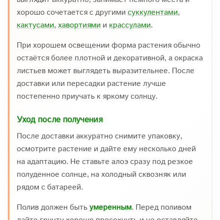
хорошо сочетается с другими
суккулентами
,
кактусами
,
хавортиями
и
крассулами
.
При хорошем освещении форма растения обычно
остаётся более плотной и декоративной, а окраска
листьев может выглядеть выразительнее. После
доставки или пересадки растение лучше
постепенно приучать к яркому солнцу.
Уход после получения
После доставки аккуратно снимите упаковку,
осмотрите растение и дайте ему несколько дней
на адаптацию. Не ставьте алоэ сразу под резкое
полуденное солнце, на холодный сквозняк или
рядом с батареей.
Полив должен быть
умеренным
. Перед поливом
дайте грунту хорошо просохнуть и не оставляйте