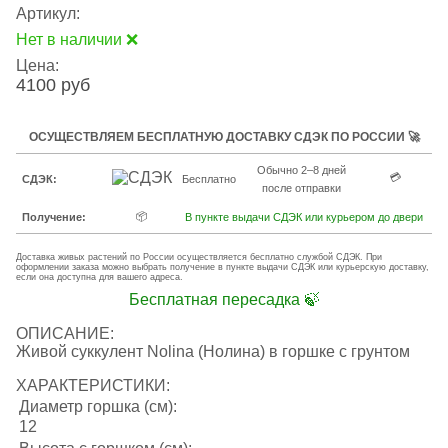
Артикул:
Нет в наличии ❌
Цена:
4100 руб
ОСУЩЕСТВЛЯЕМ БЕСПЛАТНУЮ ДОСТАВКУ СДЭК ПО РОССИИ 🚀
Обычно 2–8 дней
💳
СДЭК:
Бесплатно
после отправки
📦
Получение:
В пункте выдачи СДЭК или курьером до двери
Доставка живых растений по России осуществляется бесплатно службой СДЭК. При
оформлении заказа можно выбрать получение в пункте выдачи СДЭК или курьерскую доставку,
если она доступна для вашего адреса.
Бесплатная пересадка 🍃
ОПИСАНИЕ:
Живой суккулент Nolina (Нолина) в горшке с грунтом
ХАРАКТЕРИСТИКИ:
Диаметр горшка (см):
12