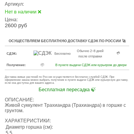
Артикул:
Нет в наличии ❌
Цена:
2600 руб
ОСУЩЕСТВЛЯЕМ БЕСПЛАТНУЮ ДОСТАВКУ СДЭК ПО РОССИИ 🚀
Обычно 2–8 дней
💳
СДЭК:
Бесплатно
после отправки
📦
Получение:
В пункте выдачи СДЭК или курьером до двери
Доставка живых растений по России осуществляется бесплатно службой СДЭК. При
оформлении заказа можно выбрать получение в пункте выдачи СДЭК или курьерскую доставку,
если она доступна для вашего адреса.
Бесплатная пересадка 🍃
ОПИСАНИЕ:
Живой суккулент Трахиандра (Трахиандра) в горшке с
грунтом.
ХАРАКТЕРИСТИКИ:
Диаметр горшка (см):
5.5