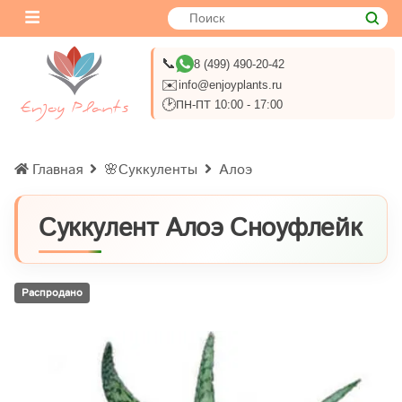
📞
8 (499) 490-20-42
✉️
info@enjoyplants.ru
🕑
ПН-ПТ 10:00 - 17:00
Главная
🌸Суккуленты
Алоэ
Суккулент Алоэ Сноуфлейк
Распродано