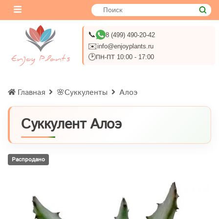
📞
8 (499) 490-20-42
✉️
info@enjoyplants.ru
🕑
ПН-ПТ 10:00 - 17:00
Главная
🌸Суккуленты
Алоэ
Суккулент Алоэ
Распродано