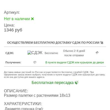
Артикул:
Нет в наличии ❌
Цена:
1346 руб
ОСУЩЕСТВЛЯЕМ БЕСПЛАТНУЮ ДОСТАВКУ СДЭК ПО РОССИИ 🚀
Обычно 2–8 дней
💳
СДЭК:
Бесплатно
после отправки
📦
Получение:
В пункте выдачи СДЭК или курьером до двери
Доставка живых растений по России осуществляется бесплатно службой СДЭК. При
оформлении заказа можно выбрать получение в пункте выдачи СДЭК или курьерскую доставку,
если она доступна для вашего адреса.
Бесплатная пересадка 🍃
ОПИСАНИЕ:
Размер палетки с растениями 18х13
ХАРАКТЕРИСТИКИ:
Диаметр горшка (см):