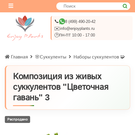
📞
8 (499) 490-20-42
✉️
info@enjoyplants.ru
🕑
ПН-ПТ 10:00 - 17:00
Главная
🌸Суккуленты
Наборы суккулентов 🧩
Композиция из живых
суккулентов "Цветочная
гавань" 3
Распродано