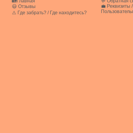
🏡Главная
💬 Обратная с
💼 Реквизиты /
😃 Отзывы
Пользователь
⚠️ Где забрать? / Где находитесь?