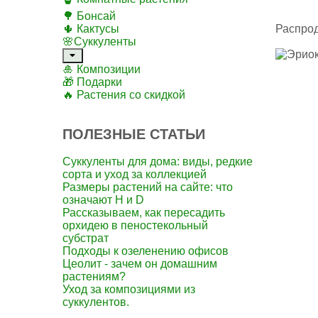
🌳 Бонсай
🌵 Кактусы
Распро
🌸Суккуленты
🎍 Композиции
🎁 Подарки
🔥 Растения со скидкой
ПОЛЕЗНЫЕ СТАТЬИ
Суккуленты для дома: виды, редкие
сорта и уход за коллекцией
Размеры растений на сайте: что
означают H и D
Рассказываем, как пересадить
орхидею в пеностекольный
субстрат
Подходы к озеленению офисов
Цеолит - зачем он домашним
растениям?
Уход за композициями из
суккулентов.