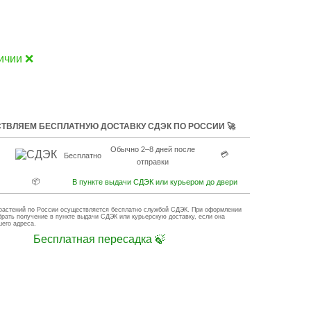
ичии ❌
ТВЛЯЕМ БЕСПЛАТНУЮ ДОСТАВКУ СДЭК ПО РОССИИ 🚀
Обычно 2–8 дней после
💳
Бесплатно
отправки
📦
В пункте выдачи СДЭК или курьером до двери
растений по России осуществляется бесплатно службой СДЭК. При оформлении
брать получение в пункте выдачи СДЭК или курьерскую доставку, если она
шего адреса.
Бесплатная пересадка 🍃