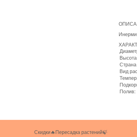
ОПИСА
Инерми
ХАРАК
Диаметр
Высота 
Страна
Вид ра
Темпер
Подкор
Полив:
Скидки🔥
Пересадка растений🍃