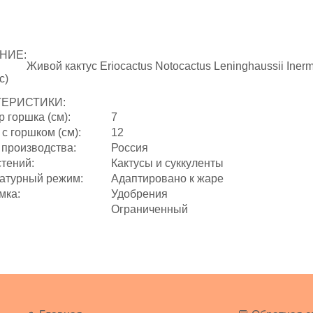
НИЕ:
Живой кактус Eriocactus Notocactus Leninghaussii Ine
с)
ТЕРИСТИКИ:
 горшка (см):
7
с горшком (см):
12
 производства:
Россия
стений:
Кактусы и суккуленты
атурный режим:
Адаптировано к жаре
мка:
Удобрения
Ограниченный