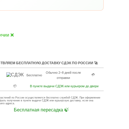
ичии ❌
ТВЛЯЕМ БЕСПЛАТНУЮ ДОСТАВКУ СДЭК ПО РОССИИ 🚀
Обычно 2–8 дней после
💳
Бесплатно
отправки
📦
В пункте выдачи СДЭК или курьером до двери
растений по России осуществляется бесплатно службой СДЭК. При оформлении
брать получение в пункте выдачи СДЭК или курьерскую доставку, если она
шего адреса.
Бесплатная пересадка 🍃