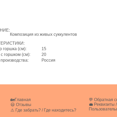
НИЕ:
Композиция из живых суккулентов
ТЕРИСТИКИ:
 горшка (см):
15
с горшком (см):
20
 производства:
Россия
🏡Главная
💬 Обратная с
💼 Реквизиты /
😃 Отзывы
Пользователь
⚠️ Где забрать? / Где находитесь?