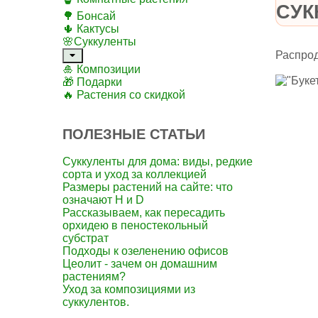
СУК
🌳 Бонсай
🌵 Кактусы
🌸Суккуленты
Распро
🎍 Композиции
🎁 Подарки
🔥 Растения со скидкой
ПОЛЕЗНЫЕ СТАТЬИ
Суккуленты для дома: виды, редкие
сорта и уход за коллекцией
Размеры растений на сайте: что
означают H и D
Рассказываем, как пересадить
орхидею в пеностекольный
субстрат
Подходы к озеленению офисов
Цеолит - зачем он домашним
растениям?
Уход за композициями из
суккулентов.