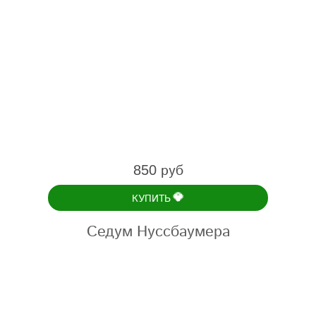
850 руб
💎
КУПИТЬ
Седум Нуссбаумера