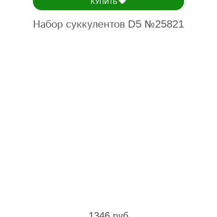
💎
КУПИТЬ
Набор суккулентов D5 №25821
1346 руб