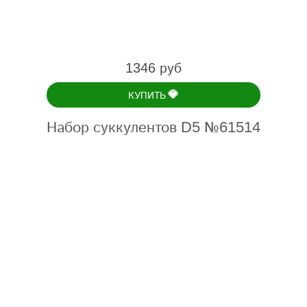
1346 руб
💎
КУПИТЬ
Набор суккулентов D5 №61514