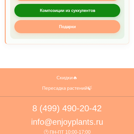
Композиции из суккулентов
Подарки
Скидки🔥
Пересадка растений🍃
8 (499) 490-20-42
info@enjoyplants.ru
🕑 ПН-ПТ 10:00-17:00