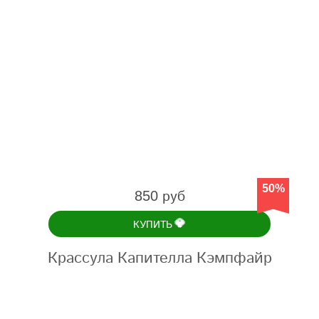
50%
850 руб
💎
КУПИТЬ
Крассула Капителла Кэмпфайр