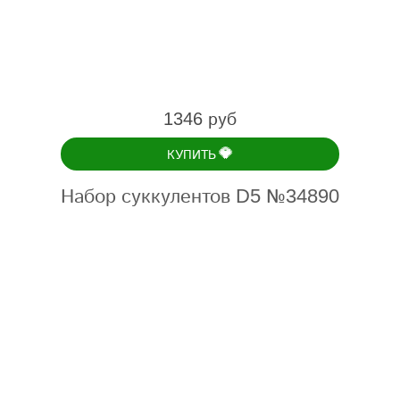
1346 руб
💎
КУПИТЬ
Набор суккулентов D5 №34890