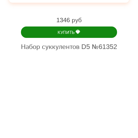
1346 руб
💎
КУПИТЬ
Набор суккулентов D5 №61352