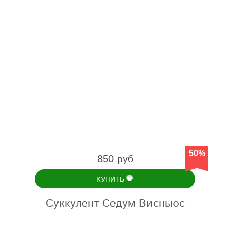
50%
850 руб
💎
КУПИТЬ
Суккулент Седум Висньюс