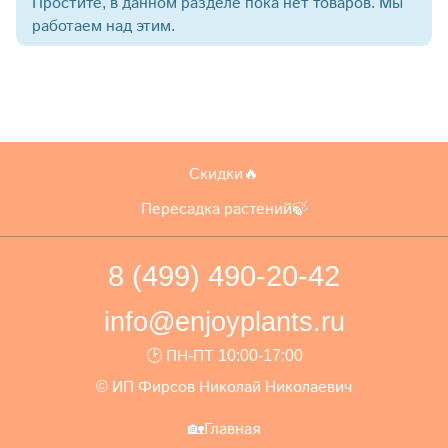
Простите, в данном разделе пока нет товаров. Мы
работаем над этим.
Скидки🔥
Пересадка растений🍃
8 (499) 490-20-42
info@enjoyplants.ru
🕑 ПН-ПТ 10:00-17:00
© ИП Фирсов Николай Николаевич
🏡Главная