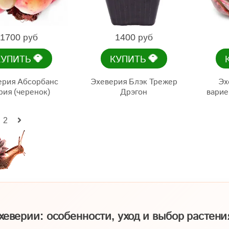
1700 руб
1400 руб
💎
💎
КУПИТЬ
КУПИТЬ
ерия Абсорбанс
Эхеверия Блэк Трежер
Эх
ия (черенок)
Дрэгон
варие
2
хеверии: особенности, уход и выбор растени