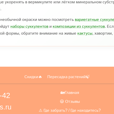
ше укоренять в вермикулите или лёгком минеральном субстр
.
 необычной окраски можно посмотреть
вариегатные суккул
ойдут
наборы суккулентов
и
композиции из суккулентов
. Ес
гой формы, обратите внимание на живые
кактусы
, хавортии
Скидки🔥
Пересадка растений🍃
🏡Главная
-42
😃 Отзывы
s.ru
⚠️ Где забрать? / Где находитесь?