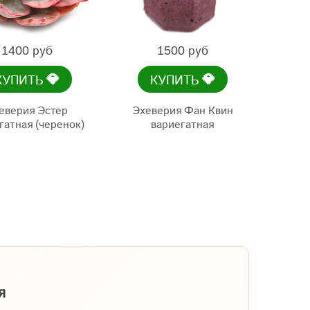
1400 руб
1500 руб
💎
💎
КУПИТЬ
КУПИТЬ
еверия Эстер
Эхеверия Фан Квин
гатная (черенок)
вариегатная
я