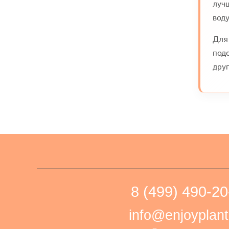
луч
воду
Для
под
дру
8 (499) 490-20
info@enjoyplant