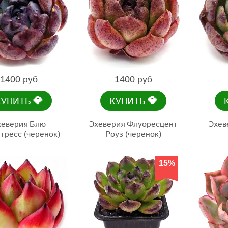
1400 руб
1400 руб
💎
💎
КУПИТЬ
КУПИТЬ
хеверия Блю
Эхеверия Флуоресцент
Эхев
тресс (черенок)
Роуз (черенок)
15%