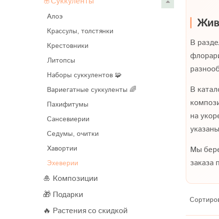
🌸Суккуленты
Алоэ
Жив
Крассулы, толстянки
В разд
Крестовники
флорари
Литопсы
разнооб
Наборы суккулентов 🧩
В катал
Вариегатные суккуленты 🌈
компози
Пахифитумы
на укор
Сансевиерии
указаны
Седумы, очитки
Хавортии
Мы бере
заказа 
Эхеверии
🎍 Композиции
🎁 Подарки
Сортиро
🔥 Растения со скидкой