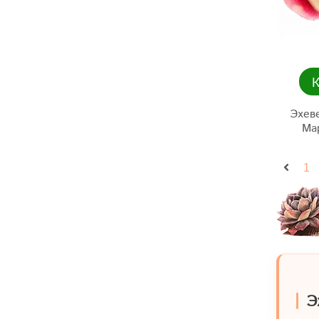
Эхев
Мар
1
Э