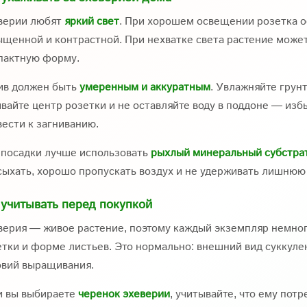
верии любят
яркий свет
. При хорошем освещении розетка ос
щенной и контрастной. При нехватке света растение может 
пактную форму.
ив должен быть
умеренным и аккуратным
. Увлажняйте грун
вайте центр розетки и не оставляйте воду в поддоне — изб
ести к загниванию.
 посадки лучше использовать
рыхлый минеральный субстрат
сыхать, хорошо пропускать воздух и не удерживать лишнюю 
 учитывать перед покупкой
верия — живое растение, поэтому каждый экземпляр немного
тки и форме листьев. Это нормально: внешний вид суккулен
овий выращивания.
и вы выбираете
черенок эхеверии
, учитывайте, что ему пот