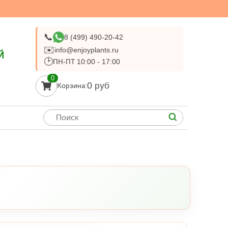
📞
8 (499) 490-20-42
✉️
info@enjoyplants.ru
Й
🕑
ПН-ПТ 10:00 - 17:00
0
0 руб
Корзина: