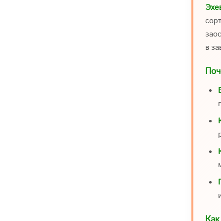
Эхе
сор
зао
в з
Поч
Как