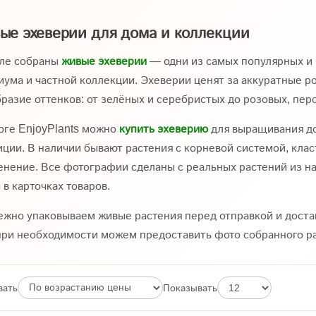
ые эхеверии для дома и коллекции
еле собраны
живые эхеверии
— одни из самых популярных и 
ума и частной коллекции. Эхеверии ценят за аккуратные р
разие оттенков: от зелёных и серебристых до розовых, пер
оге EnjoyPlants можно
купить эхеверию
для выращивания до
ции. В наличии бывают растения с корневой системой, кла
енение. Все фотографии сделаны с реальных растений из на
 в карточках товаров.
жно упаковываем живые растения перед отправкой и доста
при необходимости можем предоставить фото собранного ра
вать
Показывать