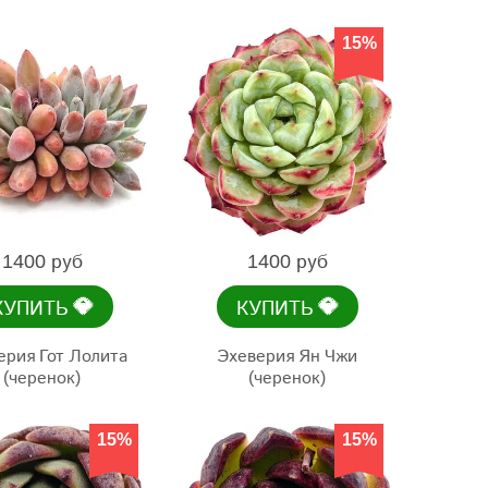
15%
1400 руб
1400 руб
💎
💎
КУПИТЬ
КУПИТЬ
ерия Гот Лолита
Эхеверия Ян Чжи
(черенок)
(черенок)
15%
15%