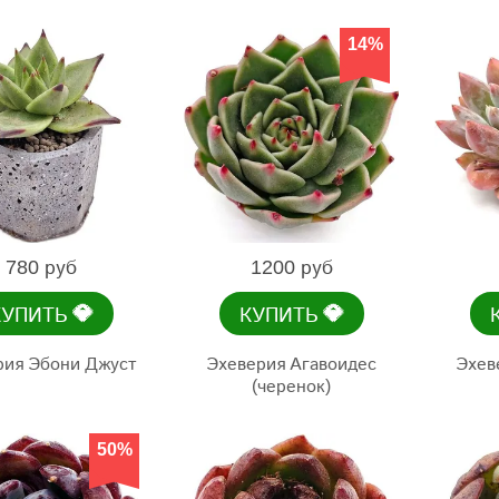
14%
780 руб
1200 руб
💎
💎
КУПИТЬ
КУПИТЬ
рия Эбони Джуст
Эхеверия Агавоидес
Эхев
(черенок)
50%