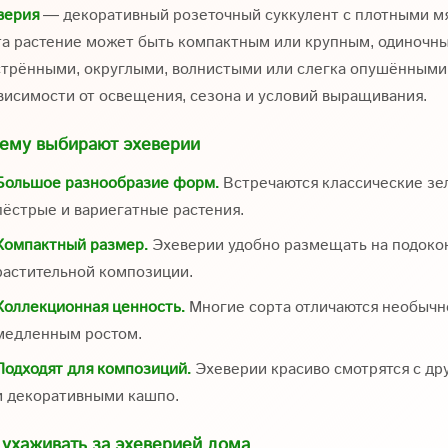
верия
— декоративный розеточный суккулент с плотными мя
та растение может быть компактным или крупным, одиночны
стрёнными, округлыми, волнистыми или слегка опушёнными
ависимости от освещения, сезона и условий выращивания.
ему выбирают эхеверии
Большое разнообразие форм.
Встречаются классические зе
пёстрые и вариегатные растения.
Компактный размер.
Эхеверии удобно размещать на подокон
растительной композиции.
Коллекционная ценность.
Многие сорта отличаются необычн
медленным ростом.
Подходят для композиций.
Эхеверии красиво смотрятся с д
и декоративными кашпо.
 ухаживать за эхеверией дома