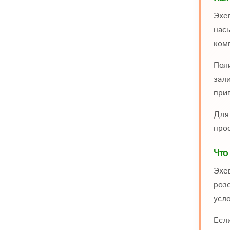
Эхе
насы
ком
Пол
зали
прив
Для
про
Что
Эхе
розе
усл
Есл