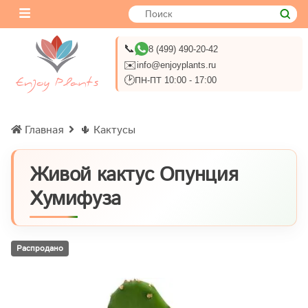
📞
8 (499) 490-20-42
✉️
info@enjoyplants.ru
🕑
ПН-ПТ 10:00 - 17:00
Главная
🌵 Кактусы
Живой кактус Опунция
Хумифуза
Распродано