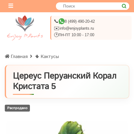
📞
8 (499) 490-20-42
✉️
info@enjoyplants.ru
🕑
ПН-ПТ 10:00 - 17:00
Главная
🌵 Кактусы
Цереус Перуанский Корал
Кристата 5
Распродано