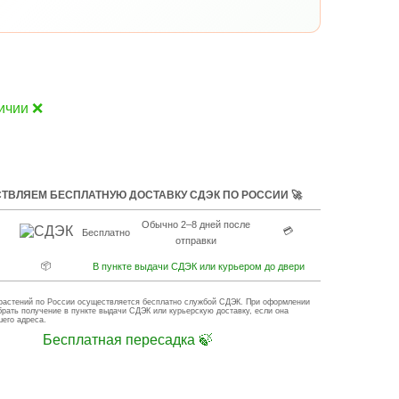
ичии ❌
ТВЛЯЕМ БЕСПЛАТНУЮ ДОСТАВКУ СДЭК ПО РОССИИ 🚀
Обычно 2–8 дней после
💳
Бесплатно
отправки
📦
В пункте выдачи СДЭК или курьером до двери
растений по России осуществляется бесплатно службой СДЭК. При оформлении
брать получение в пункте выдачи СДЭК или курьерскую доставку, если она
шего адреса.
Бесплатная пересадка 🍃