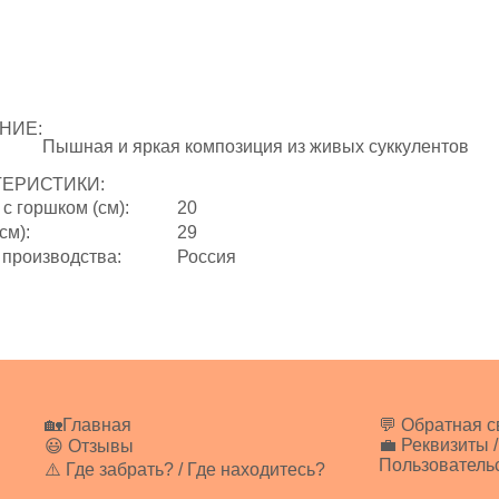
НИЕ:
Пышная и яркая композиция из живых суккулентов
ТЕРИСТИКИ:
с горшком (см):
20
см):
29
 производства:
Россия
🏡Главная
💬 Обратная с
💼 Реквизиты /
😃 Отзывы
Пользователь
⚠️ Где забрать? / Где находитесь?