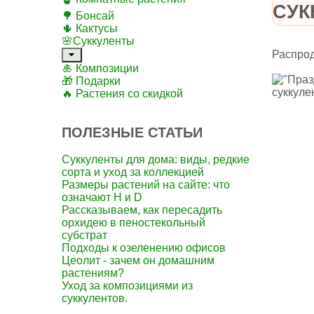
СУК
🌳 Бонсай
🌵 Кактусы
🌸Суккуленты
Распро
🎍 Композиции
🎁 Подарки
🔥 Растения со скидкой
ПОЛЕЗНЫЕ СТАТЬИ
Суккуленты для дома: виды, редкие
сорта и уход за коллекцией
Размеры растений на сайте: что
означают H и D
Рассказываем, как пересадить
орхидею в пеностекольный
субстрат
Подходы к озеленению офисов
Цеолит - зачем он домашним
растениям?
Уход за композициями из
суккулентов.