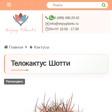
📞
8 (499) 490-20-42
✉️
info@enjoyplants.ru
🕑
ПН-ПТ 10:00 - 17:00
Главная
🌵 Кактусы
Телокактус Шотти
Распродано