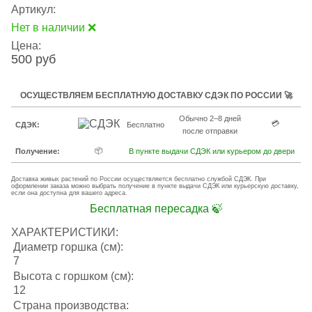
Артикул:
Нет в наличии ❌
Цена:
500 руб
ОСУЩЕСТВЛЯЕМ БЕСПЛАТНУЮ ДОСТАВКУ СДЭК ПО РОССИИ 🚀
Обычно 2–8 дней
💳
СДЭК:
Бесплатно
после отправки
📦
Получение:
В пункте выдачи СДЭК или курьером до двери
Доставка живых растений по России осуществляется бесплатно службой СДЭК. При
оформлении заказа можно выбрать получение в пункте выдачи СДЭК или курьерскую доставку,
если она доступна для вашего адреса.
Бесплатная пересадка 🍃
ХАРАКТЕРИСТИКИ:
Диаметр горшка (см):
7
Высота с горшком (см):
12
Страна производства: