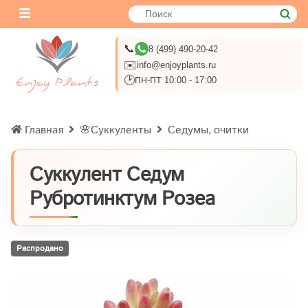
📞
8 (499) 490-20-42
✉️
info@enjoyplants.ru
🕑
ПН-ПТ 10:00 - 17:00
Главная
🌸Суккуленты
Седумы, очитки
Суккулент Седум
Рубротинктум Розеа
Распродано