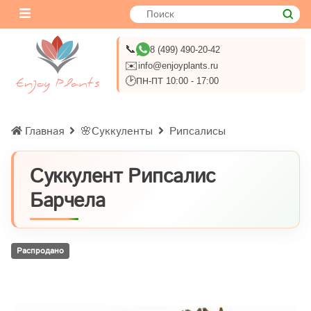
📞
8 (499) 490-20-42
✉️
info@enjoyplants.ru
🕑
ПН-ПТ 10:00 - 17:00
Главная
🌸Суккуленты
Рипсалисы
Суккулент Рипсалис
Барчела
Распродано