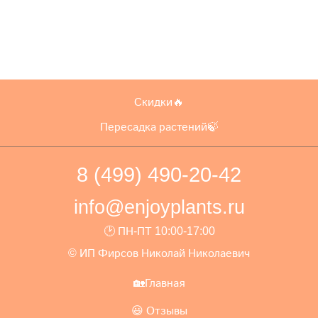
Скидки🔥
Пересадка растений🍃
8 (499) 490-20-42
info@enjoyplants.ru
🕑 ПН-ПТ 10:00-17:00
© ИП Фирсов Николай Николаевич
🏡Главная
😃 Отзывы