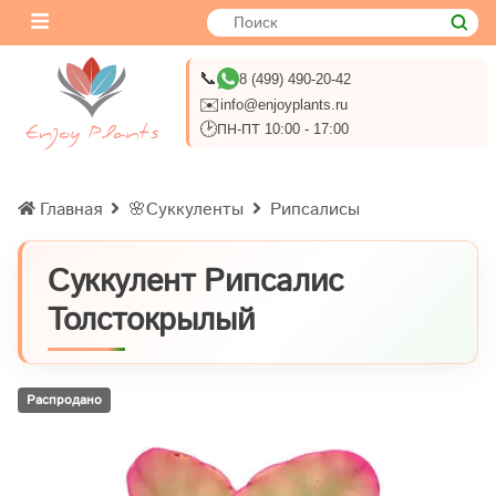
📞
8 (499) 490-20-42
✉️
info@enjoyplants.ru
🕑
ПН-ПТ 10:00 - 17:00
Главная
🌸Суккуленты
Рипсалисы
Суккулент Рипсалис
Толстокрылый
Распродано