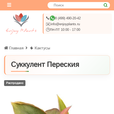
📞
8 (499) 490-20-42
✉️
info@enjoyplants.ru
🕑
ПН-ПТ 10:00 - 17:00
Главная
🌵 Кактусы
Суккулент Переския
Распродано