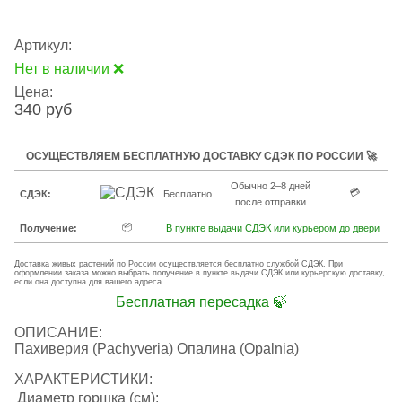
Артикул:
Нет в наличии ❌
Цена:
340 руб
ОСУЩЕСТВЛЯЕМ БЕСПЛАТНУЮ ДОСТАВКУ СДЭК ПО РОССИИ 🚀
Обычно 2–8 дней
💳
СДЭК:
Бесплатно
после отправки
📦
Получение:
В пункте выдачи СДЭК или курьером до двери
Доставка живых растений по России осуществляется бесплатно службой СДЭК. При
оформлении заказа можно выбрать получение в пункте выдачи СДЭК или курьерскую доставку,
если она доступна для вашего адреса.
Бесплатная пересадка 🍃
ОПИСАНИЕ:
Пахиверия (Pachyveria) Опалина (Opalnia)
ХАРАКТЕРИСТИКИ:
Диаметр горшка (см):