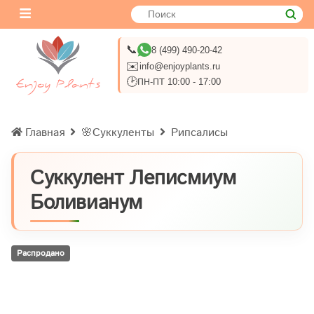
📞
8 (499) 490-20-42
✉️
info@enjoyplants.ru
🕑
ПН-ПТ 10:00 - 17:00
Главная
🌸Суккуленты
Рипсалисы
Суккулент Леписмиум
Боливианум
Распродано