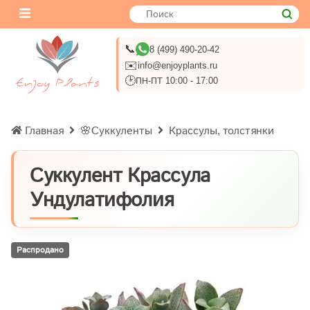
📞
8 (499) 490-20-42
✉️
info@enjoyplants.ru
🕑
ПН-ПТ 10:00 - 17:00
Главная
🌸Суккуленты
Крассулы, толстянки
Суккулент Крассула
Ундулатифолия
Распродано