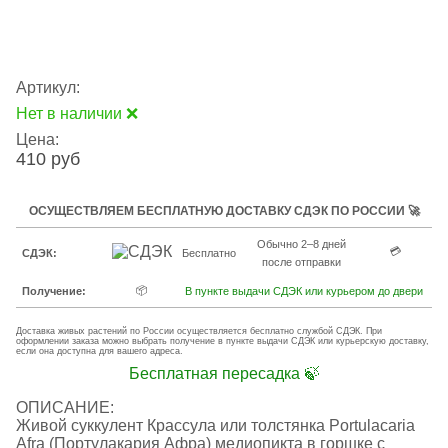
Артикул:
Нет в наличии ❌
Цена:
410 руб
ОСУЩЕСТВЛЯЕМ БЕСПЛАТНУЮ ДОСТАВКУ СДЭК ПО РОССИИ 🚀
Обычно 2–8 дней
💳
СДЭК:
Бесплатно
после отправки
📦
Получение:
В пункте выдачи СДЭК или курьером до двери
Доставка живых растений по России осуществляется бесплатно службой СДЭК. При
оформлении заказа можно выбрать получение в пункте выдачи СДЭК или курьерскую доставку,
если она доступна для вашего адреса.
Бесплатная пересадка 🍃
ОПИСАНИЕ:
Живой суккулент Крассула или толстянка Portulacaria
Afra (Портулакария Афра) медиопикта в горшке с