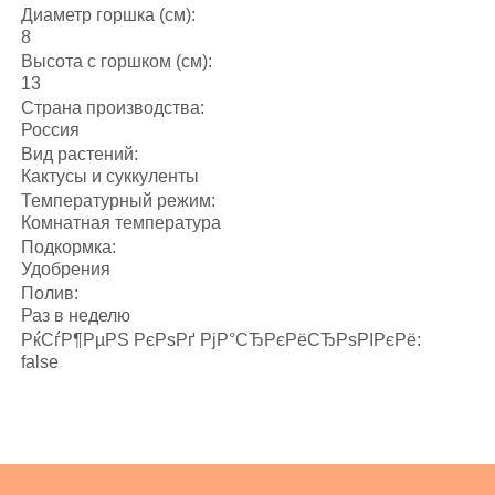
Диаметр горшка (см):
8
Высота с горшком (см):
13
Страна производства:
Россия
Вид растений:
Кактусы и суккуленты
Температурный режим:
Комнатная температура
Подкормка:
Удобрения
Полив:
Раз в неделю
РќСѓР¶РµРЅ РєРѕРґ РјР°СЂРєРёСЂРѕРІРєРё:
false