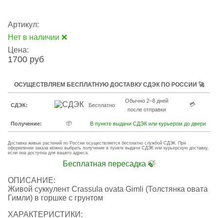
Артикул:
Нет в наличии ❌
Цена:
1700 руб
ОСУЩЕСТВЛЯЕМ БЕСПЛАТНУЮ ДОСТАВКУ СДЭК ПО РОССИИ 🚀
Обычно 2–8 дней
💳
СДЭК:
Бесплатно
после отправки
📦
Получение:
В пункте выдачи СДЭК или курьером до двери
Доставка живых растений по России осуществляется бесплатно службой СДЭК. При
оформлении заказа можно выбрать получение в пункте выдачи СДЭК или курьерскую доставку,
если она доступна для вашего адреса.
Бесплатная пересадка 🍃
ОПИСАНИЕ:
Живой суккулент Crassula ovata Gimli (Толстянка овата
Гимли) в горшке с грунтом
ХАРАКТЕРИСТИКИ: