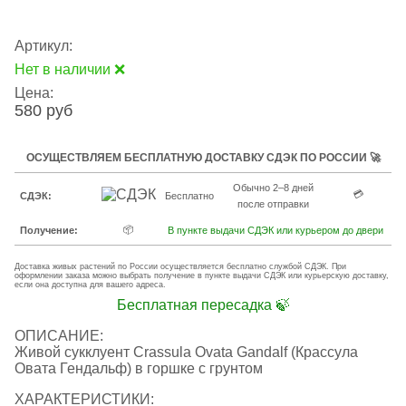
Артикул:
Нет в наличии ❌
Цена:
580 руб
ОСУЩЕСТВЛЯЕМ БЕСПЛАТНУЮ ДОСТАВКУ СДЭК ПО РОССИИ 🚀
Обычно 2–8 дней
💳
СДЭК:
Бесплатно
после отправки
📦
Получение:
В пункте выдачи СДЭК или курьером до двери
Доставка живых растений по России осуществляется бесплатно службой СДЭК. При
оформлении заказа можно выбрать получение в пункте выдачи СДЭК или курьерскую доставку,
если она доступна для вашего адреса.
Бесплатная пересадка 🍃
ОПИСАНИЕ:
Живой сукклуент Crassula Ovata Gandalf (Крассула
Овата Гендальф) в горшке с грунтом
ХАРАКТЕРИСТИКИ: