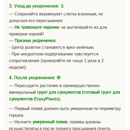
3.
Уход до укоренения:
💧
— Сохраняйте вермикулит слегка влажным, не
допуская его пересыхания.
—
Не тревожьте черенки
: не вытягивайте их для
проверки корней!
—
Признак укоренения
:
- Центр розетки становится ярко-зелёным.
- При аккуратном подёргивании чувствуется
сопротивление (проверяйте не чаще 1 раза в 2
недели!).
4.
После укоренения:
🌞
— Пересадите растение в преимущественно
минеральный
грунт для суккулентов (готовый грунт для
суккулентов EnjoyPlants)
.
— Первый полив должен быть умеренным по периметру
горшка.
— Начните
умеренный полив
, поливы должны
осуществляться после полного просыхания грунта.