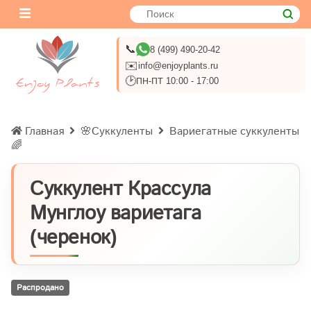
📞
8 (499) 490-20-42
✉️
info@enjoyplants.ru
🕑
ПН-ПТ 10:00 - 17:00
Главная
🌸Суккуленты
Вариегатные суккуленты
🌈
Суккулент Крассула
Мунглоу вариетага
(черенок)
Распродано