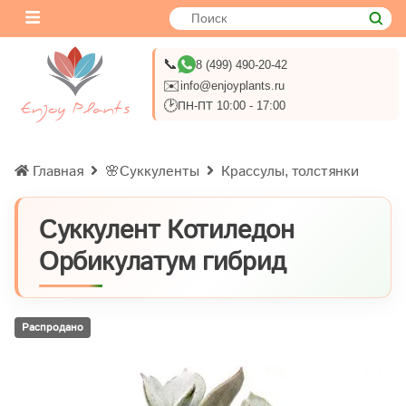
📞
8 (499) 490-20-42
✉️
info@enjoyplants.ru
🕑
ПН-ПТ 10:00 - 17:00
Главная
🌸Суккуленты
Крассулы, толстянки
Суккулент Котиледон
Орбикулатум гибрид
Распродано