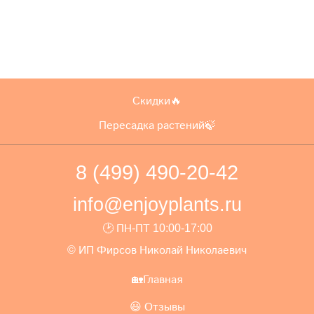
Скидки🔥
Пересадка растений🍃
8 (499) 490-20-42
info@enjoyplants.ru
🕑 ПН-ПТ 10:00-17:00
© ИП Фирсов Николай Николаевич
🏡Главная
😃 Отзывы