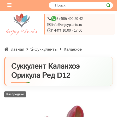
📞
8 (499) 490-20-42
✉️
info@enjoyplants.ru
🕑
ПН-ПТ 10:00 - 17:00
Главная
🌸Суккуленты
Каланхоэ
Суккулент Каланхоэ
Орикула Ред D12
Распродано