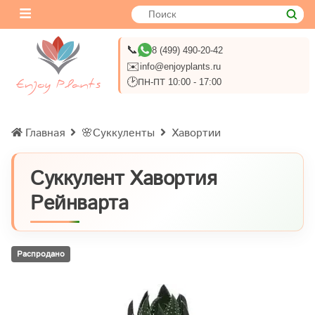
📞
8 (499) 490-20-42
✉️
info@enjoyplants.ru
🕑
ПН-ПТ 10:00 - 17:00
Главная
🌸Суккуленты
Хавортии
Суккулент Хавортия
Рейнварта
Распродано