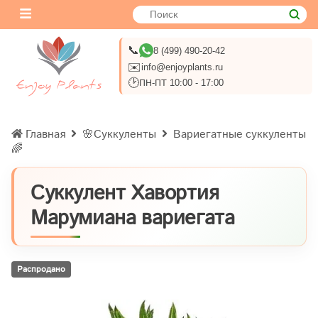
📞
8 (499) 490-20-42
✉️
info@enjoyplants.ru
🕑
ПН-ПТ 10:00 - 17:00
Главная
🌸Суккуленты
Вариегатные суккуленты
🌈
Суккулент Хавортия
Марумиана вариегата
Распродано