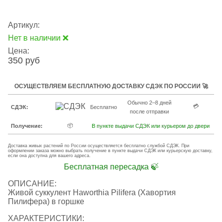
Артикул:
Нет в наличии ❌
Цена:
350 руб
ОСУЩЕСТВЛЯЕМ БЕСПЛАТНУЮ ДОСТАВКУ СДЭК ПО РОССИИ 🚀
Обычно 2–8 дней
💳
СДЭК:
Бесплатно
после отправки
📦
Получение:
В пункте выдачи СДЭК или курьером до двери
Доставка живых растений по России осуществляется бесплатно службой СДЭК. При
оформлении заказа можно выбрать получение в пункте выдачи СДЭК или курьерскую доставку,
если она доступна для вашего адреса.
Бесплатная пересадка 🍃
ОПИСАНИЕ:
Живой суккулент Haworthia Pilifera (Хавортия
Пилифера) в горшке
ХАРАКТЕРИСТИКИ: