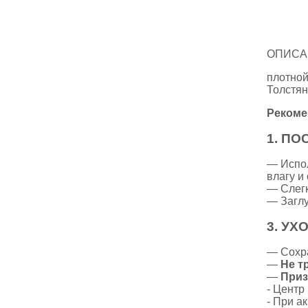
ОПИСА
плотной
Толстян
Рекоме
1.
ПОС
— Испо
влагу и
— Слегк
— Заглу
3.
УХО
— Сохра
—
Не т
—
Приз
- Центр
- При а