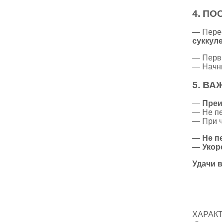
4.
ПОС
— Пере
суккуле
— Первы
— Начн
5.
ВА
—
Преи
— Не пе
— При ч
— Не п
— Укоре
Удачи 
ХАРАК