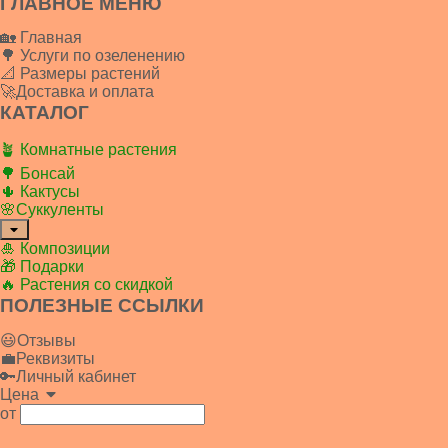
ГЛАВНОЕ МЕНЮ
🏡 Главная
🌳 Услуги по озеленению
📐 Размеры растений
🚀Доставка и оплата
КАТАЛОГ
🪴 Комнатные растения
🌳 Бонсай
🌵 Кактусы
🌸Суккуленты
🎍 Композиции
🎁 Подарки
🔥 Растения со скидкой
ПОЛЕЗНЫЕ ССЫЛКИ
😃Отзывы
💼Реквизиты
🔑Личный кабинет
Цена
от