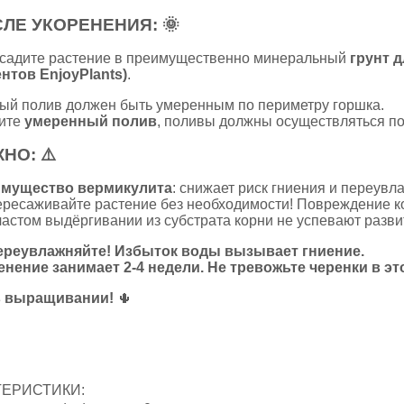
ЛЕ УКОРЕНЕНИЯ:
🌞
садите растение в преимущественно минеральный
грунт д
нтов EnjoyPlants)
.
й полив должен быть умеренным по периметру горшка.
ите
умеренный полив
, поливы должны осуществляться по
ЖНО:
⚠️
мущество вермикулита
: снижает риск гниения и переувл
ресаживайте растение без необходимости! Повреждение ко
астом выдёргивании из субстрата корни не успевают разви
ереувлажняйте! Избыток воды вызывает гниение.
нение занимает 2-4 недели. Не тревожьте черенки в эт
в выращивании!
🌵
ТЕРИСТИКИ: