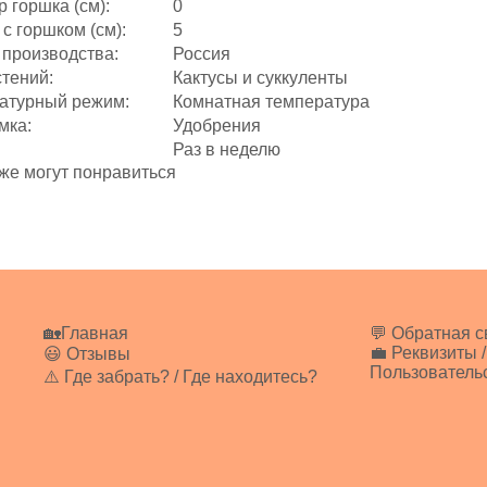
 горшка (см):
0
с горшком (см):
5
 производства:
Россия
стений:
Кактусы и суккуленты
атурный режим:
Комнатная температура
мка:
Удобрения
Раз в неделю
же могут понравиться
🏡Главная
💬 Обратная с
💼 Реквизиты /
😃 Отзывы
Пользователь
⚠️ Где забрать? / Где находитесь?