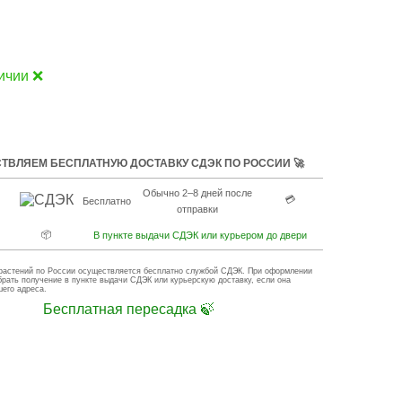
ичии ❌
ТВЛЯЕМ БЕСПЛАТНУЮ ДОСТАВКУ СДЭК ПО РОССИИ 🚀
Обычно 2–8 дней после
💳
Бесплатно
отправки
📦
В пункте выдачи СДЭК или курьером до двери
растений по России осуществляется бесплатно службой СДЭК. При оформлении
брать получение в пункте выдачи СДЭК или курьерскую доставку, если она
шего адреса.
Бесплатная пересадка 🍃