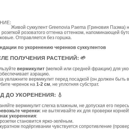
НИЕ:
Живой суккулент Greenovia Paema (Гриновия Паэма) н
 розеткой розоватого оттенка оттенком, напоминающей бут
ковые. Отправляется без горшка.
ндации по укоренению черенков суккулентов
ЛЕ ПОЛУЧЕНИЯ РАСТЕНИЙ:
🌱
льзуйте
вермикулит
(мелкой или средней фракции) для ук
 обеспечивает аэрацию.
а увлажните вермикулит перед посадкой (он должен быть в
бите черенок на
1-2 см
, не уплотняя субстрат.
Д ДО УКОРЕНЕНИЯ:
💧
няйте вермикулит слегка влажным, не допуская его перес
ревожьте черенки
: не вытягивайте их для проверки корней
нак укоренения
:
 розетки становится ярко-зелёным.
ккуратном подёргивании чувствуется сопротивление (проверя