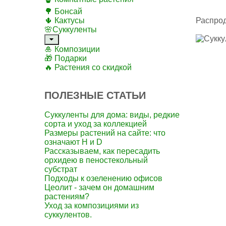
🌳 Бонсай
🌵 Кактусы
Распро
🌸Суккуленты
🎍 Композиции
🎁 Подарки
🔥 Растения со скидкой
ПОЛЕЗНЫЕ СТАТЬИ
Суккуленты для дома: виды, редкие
сорта и уход за коллекцией
Размеры растений на сайте: что
означают H и D
Рассказываем, как пересадить
орхидею в пеностекольный
субстрат
Подходы к озеленению офисов
Цеолит - зачем он домашним
растениям?
Уход за композициями из
суккулентов.