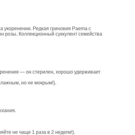
а укоренении. Редкая гриновия Paema с
он розы. Коллекционный суккулент семейства
оренения — он стерилен, хорошо удерживает
лажным, но не мокрым!).
ыхания.
!
йте не чаще 1 раза в 2 недели!).