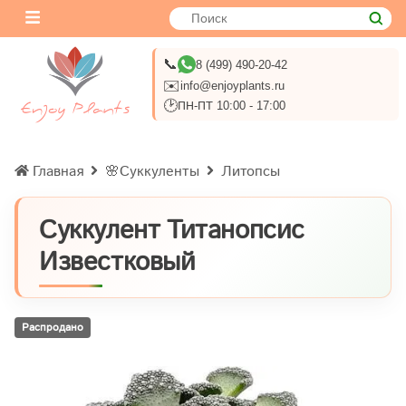
📞
8 (499) 490-20-42
✉️
info@enjoyplants.ru
🕑
ПН-ПТ 10:00 - 17:00
Главная
🌸Суккуленты
Литопсы
Суккулент Титанопсис
Известковый
Распродано