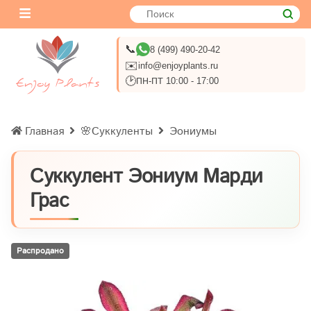
📞
8 (499) 490-20-42
✉️
info@enjoyplants.ru
🕑
ПН-ПТ 10:00 - 17:00
Главная
🌸Суккуленты
Эониумы
Суккулент Эониум Марди
Грас
Распродано