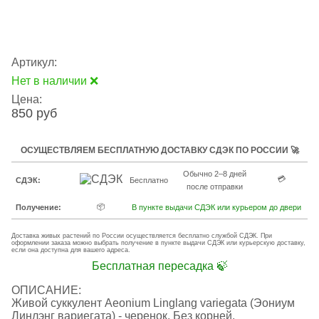
Артикул:
Нет в наличии ❌
Цена:
850 руб
ОСУЩЕСТВЛЯЕМ БЕСПЛАТНУЮ ДОСТАВКУ СДЭК ПО РОССИИ 🚀
Обычно 2–8 дней
💳
СДЭК:
Бесплатно
после отправки
📦
Получение:
В пункте выдачи СДЭК или курьером до двери
Доставка живых растений по России осуществляется бесплатно службой СДЭК. При
оформлении заказа можно выбрать получение в пункте выдачи СДЭК или курьерскую доставку,
если она доступна для вашего адреса.
Бесплатная пересадка 🍃
ОПИСАНИЕ:
Живой суккулент Aeonium Linglang variegata (Эониум
Линлэнг вариегата) - черенок. Без корней,