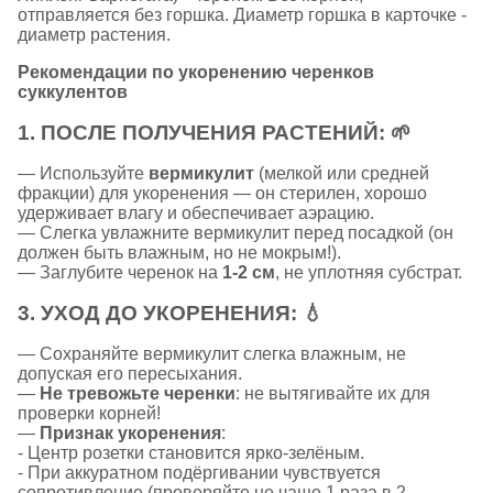
отправляется без горшка. Диаметр горшка в карточке -
диаметр растения.
Рекомендации по укоренению черенков
суккулентов
1.
ПОСЛЕ ПОЛУЧЕНИЯ РАСТЕНИЙ:
🌱
— Используйте
вермикулит
(мелкой или средней
фракции) для укоренения — он стерилен, хорошо
удерживает влагу и обеспечивает аэрацию.
— Слегка увлажните вермикулит перед посадкой (он
должен быть влажным, но не мокрым!).
— Заглубите черенок на
1-2 см
, не уплотняя субстрат.
3.
УХОД ДО УКОРЕНЕНИЯ:
💧
— Сохраняйте вермикулит слегка влажным, не
допуская его пересыхания.
—
Не тревожьте черенки
: не вытягивайте их для
проверки корней!
—
Признак укоренения
:
- Центр розетки становится ярко-зелёным.
- При аккуратном подёргивании чувствуется
сопротивление (проверяйте не чаще 1 раза в 2