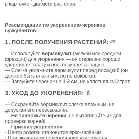
в карточке - диаметр растения.
Рекомендации по укоренению черенков
суккулентов
1.
ПОСЛЕ ПОЛУЧЕНИЯ РАСТЕНИЙ:
🌱
— Используйте
вермикулит
(мелкой или средней
фракции) для укоренения — он стерилен, хорошо
удерживает влагу и обеспечивает аэрацию.
— Слегка увлажните вермикулит перед посадкой (он
должен быть влажным, но не мокрым!).
— Заглубите черенок на
1-2 см
, не уплотняя субстрат.
3.
УХОД ДО УКОРЕНЕНИЯ:
💧
— Сохраняйте вермикулит слегка влажным, не
допуская его пересыхания.
—
Не тревожьте черенки
: не вытягивайте их для
проверки корней!
—
Признак укоренения
:
- Центр розетки становится ярко-зелёным.
- При аккуратном подёргивании чувствуется