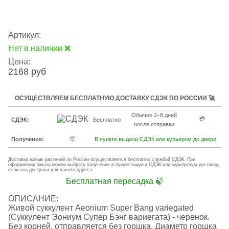
Артикул:
Нет в наличии ❌
Цена:
2168 руб
ОСУЩЕСТВЛЯЕМ БЕСПЛАТНУЮ ДОСТАВКУ СДЭК ПО РОССИИ 🚀
Обычно 2–8 дней
💳
СДЭК:
Бесплатно
после отправки
📦
Получение:
В пункте выдачи СДЭК или курьером до двери
Доставка живых растений по России осуществляется бесплатно службой СДЭК. При
оформлении заказа можно выбрать получение в пункте выдачи СДЭК или курьерскую доставку,
если она доступна для вашего адреса.
Бесплатная пересадка 🍃
ОПИСАНИЕ:
Живой суккулент Aeonium Super Bang variegated
(Суккулент Эониум Супер Бэнг вариегата) - черенок.
Без корней, отправляется без горшка. Диаметр горшка