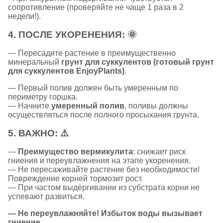
сопротивление (проверяйте не чаще 1 раза в 2
недели!).
4.
ПОСЛЕ УКОРЕНЕНИЯ:
🌞
— Пересадите растение в преимущественно
минеральный
грунт для суккулентов (готовый грунт
для суккулентов EnjoyPlants)
.
— Первый полив должен быть умеренным по
периметру горшка.
— Начните
умеренный полив
, поливы должны
осуществляться после полного просыхания грунта.
5.
ВАЖНО:
⚠️
—
Преимущество вермикулита
: снижает риск
гниения и переувлажнения на этапе укоренения.
— Не пересаживайте растение без необходимости!
Повреждение корней тормозит рост.
— При частом выдёргивании из субстрата корни не
успевают развиться.
— Не переувлажняйте! Избыток воды вызывает
гниение.