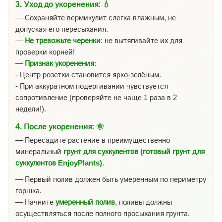
3.
Уход до укоренения:
💧
— Сохраняйте вермикулит слегка влажным, не
допуская его пересыхания.
—
Не тревожьте черенки
: не вытягивайте их для
проверки корней!
—
Признак укоренения
:
- Центр розетки становится ярко-зелёным.
- При аккуратном подёргивании чувствуется
сопротивление (проверяйте не чаще 1 раза в 2
недели!).
4.
После укоренения:
🌞
— Пересадите растение в преимущественно
минеральный
грунт для суккулентов (готовый грунт для
суккулентов EnjoyPlants)
.
— Первый полив должен быть умеренным по периметру
горшка.
— Начните
умеренный полив
, поливы должны
осуществляться после полного просыхания грунта.