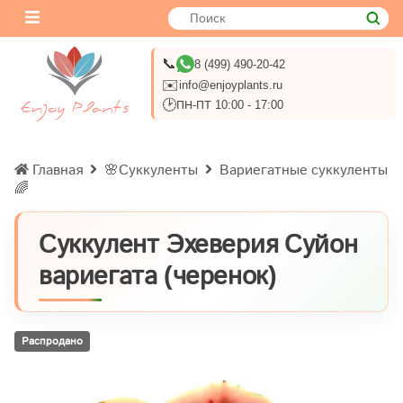
📞
8 (499) 490-20-42
✉️
info@enjoyplants.ru
🕑
ПН-ПТ 10:00 - 17:00
Главная
🌸Суккуленты
Вариегатные суккуленты
🌈
Суккулент Эхеверия Суйон
вариегата (черенок)
Распродано