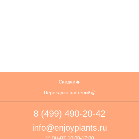
Скидки🔥
Пересадка растений🍃
8 (499) 490-20-42
info@enjoyplants.ru
🕑 ПН-ПТ 10:00-17:00