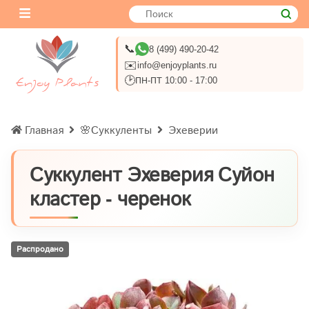
📞
8 (499) 490-20-42
✉️
info@enjoyplants.ru
🕑
ПН-ПТ 10:00 - 17:00
Главная
🌸Суккуленты
Эхеверии
Суккулент Эхеверия Суйон
кластер - черенок
Распродано