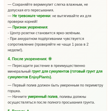
— Сохраняйте вермикулит слегка влажным, не
допуская его пересыхания.
—
Не тревожьте черенки
: не вытягивайте их для
проверки корней!
—
Признак укоренения
:
- Центр розетки становится ярко-зелёным.
- При аккуратном подёргивании чувствуется
сопротивление (проверяйте не чаще 1 раза в 2
недели!).
4.
После укоренения:
🌞
— Пересадите растение в преимущественно
минеральный
грунт для суккулентов (готовый грунт для
суккулентов EnjoyPlants)
.
— Первый полив должен быть умеренным по периметру
горшка.
— Начните
умеренный полив
, поливы должны
осуществляться после полного просыхания грунта.