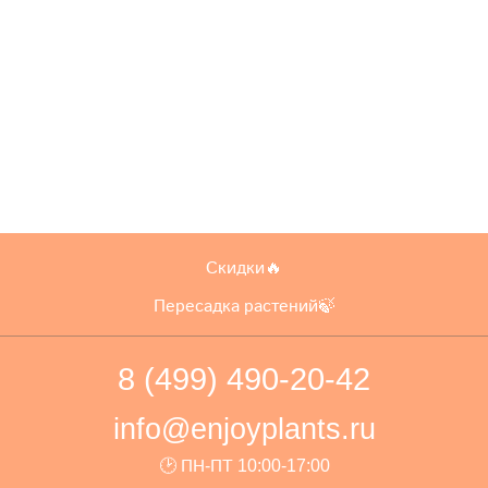
Скидки🔥
Пересадка растений🍃
8 (499) 490-20-42
info@enjoyplants.ru
🕑 ПН-ПТ 10:00-17:00