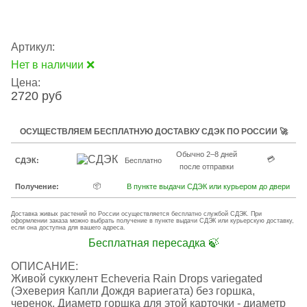
Артикул:
Нет в наличии ❌
Цена:
2720 руб
ОСУЩЕСТВЛЯЕМ БЕСПЛАТНУЮ ДОСТАВКУ СДЭК ПО РОССИИ 🚀
Обычно 2–8 дней
💳
СДЭК:
Бесплатно
после отправки
📦
Получение:
В пункте выдачи СДЭК или курьером до двери
Доставка живых растений по России осуществляется бесплатно службой СДЭК. При
оформлении заказа можно выбрать получение в пункте выдачи СДЭК или курьерскую доставку,
если она доступна для вашего адреса.
Бесплатная пересадка 🍃
ОПИСАНИЕ:
Живой суккулент Echeveria Rain Drops variegated
(Эхеверия Капли Дождя вариегата) без горшка,
черенок. Диаметр горшка для этой карточки - диаметр