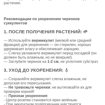
растения.
Рекомендации по укоренению черенков
суккулентов
1.
ПОСЛЕ ПОЛУЧЕНИЯ РАСТЕНИЙ:
🌱
— Используйте
вермикулит
(мелкой или средней
фракции) для укоренения — он стерилен, хорошо
удерживает влагу и обеспечивает аэрацию.
— Слегка увлажните вермикулит перед посадкой (он
должен быть влажным, но не мокрым!).
— Заглубите черенок на
1-2 см
, не уплотняя субстрат.
3.
УХОД ДО УКОРЕНЕНИЯ:
💧
— Сохраняйте вермикулит слегка влажным, не
допуская его пересыхания.
—
Не тревожьте черенки
: не вытягивайте их для
проверки корней!
—
Признак укоренения
:
- Центр розетки становится ярко-зелёным.
- При аккуратном подёргивании чувствуется