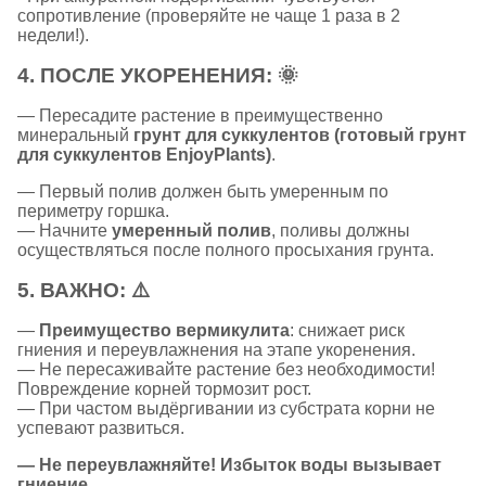
сопротивление (проверяйте не чаще 1 раза в 2
недели!).
4.
ПОСЛЕ УКОРЕНЕНИЯ:
🌞
— Пересадите растение в преимущественно
минеральный
грунт для суккулентов (готовый грунт
для суккулентов EnjoyPlants)
.
— Первый полив должен быть умеренным по
периметру горшка.
— Начните
умеренный полив
, поливы должны
осуществляться после полного просыхания грунта.
5.
ВАЖНО:
⚠️
—
Преимущество вермикулита
: снижает риск
гниения и переувлажнения на этапе укоренения.
— Не пересаживайте растение без необходимости!
Повреждение корней тормозит рост.
— При частом выдёргивании из субстрата корни не
успевают развиться.
— Не переувлажняйте! Избыток воды вызывает
гниение.