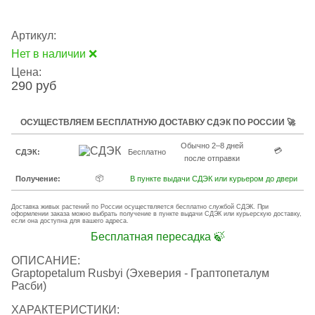
Артикул:
Нет в наличии ❌
Цена:
290 руб
ОСУЩЕСТВЛЯЕМ БЕСПЛАТНУЮ ДОСТАВКУ СДЭК ПО РОССИИ 🚀
Обычно 2–8 дней
💳
СДЭК:
Бесплатно
после отправки
📦
Получение:
В пункте выдачи СДЭК или курьером до двери
Доставка живых растений по России осуществляется бесплатно службой СДЭК. При
оформлении заказа можно выбрать получение в пункте выдачи СДЭК или курьерскую доставку,
если она доступна для вашего адреса.
Бесплатная пересадка 🍃
ОПИСАНИЕ:
Graptopetalum Rusbyi (Эхеверия - Граптопеталум
Расби)
ХАРАКТЕРИСТИКИ: