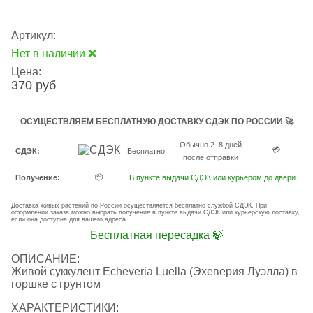
Артикул:
Нет в наличии ❌
Цена:
370 руб
ОСУЩЕСТВЛЯЕМ БЕСПЛАТНУЮ ДОСТАВКУ СДЭК ПО РОССИИ 🚀
Обычно 2–8 дней
💳
СДЭК:
Бесплатно
после отправки
📦
Получение:
В пункте выдачи СДЭК или курьером до двери
Доставка живых растений по России осуществляется бесплатно службой СДЭК. При
оформлении заказа можно выбрать получение в пункте выдачи СДЭК или курьерскую доставку,
если она доступна для вашего адреса.
Бесплатная пересадка 🍃
ОПИСАНИЕ:
Живой суккулент Echeveria Luella (Эхеверия Луэлла) в
горшке с грунтом
ХАРАКТЕРИСТИКИ: