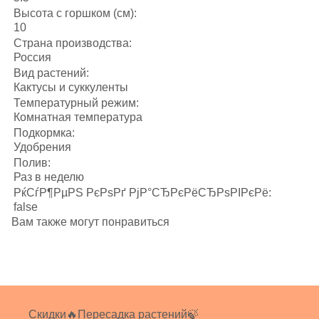
Высота с горшком (см):
10
Страна производства:
Россия
Вид растений:
Кактусы и суккуленты
Температурный режим:
Комнатная температура
Подкормка:
Удобрения
Полив:
Раз в неделю
РќСѓР¶РµРЅ РєРѕРґ РјР°СЂРєРёСЂРѕРІРєРё:
false
Вам также могут понравиться
Скидки🔥
Пересадка растений🍃