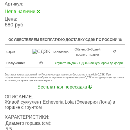
Артикул:
Нет в наличии ❌
Цена:
680 руб
ОСУЩЕСТВЛЯЕМ БЕСПЛАТНУЮ ДОСТАВКУ СДЭК ПО РОССИИ 🚀
Обычно 2–8 дней
💳
СДЭК:
Бесплатно
после отправки
📦
Получение:
В пункте выдачи СДЭК или курьером до двери
Доставка живых растений по России осуществляется бесплатно службой СДЭК. При
оформлении заказа можно выбрать получение в пункте выдачи СДЭК или курьерскую доставку,
если она доступна для вашего адреса.
Бесплатная пересадка 🍃
ОПИСАНИЕ:
Живой суккулент Echeveria Lola (Эхеверия Лола) в
горшке с грунтом
ХАРАКТЕРИСТИКИ:
Диаметр горшка (см):
5.5