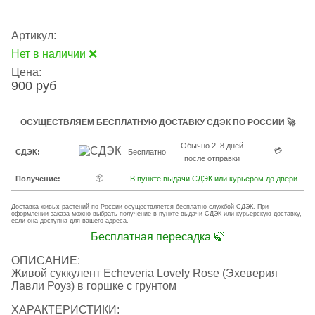
Артикул:
Нет в наличии ❌
Цена:
900 руб
ОСУЩЕСТВЛЯЕМ БЕСПЛАТНУЮ ДОСТАВКУ СДЭК ПО РОССИИ 🚀
Обычно 2–8 дней
💳
СДЭК:
Бесплатно
после отправки
📦
Получение:
В пункте выдачи СДЭК или курьером до двери
Доставка живых растений по России осуществляется бесплатно службой СДЭК. При
оформлении заказа можно выбрать получение в пункте выдачи СДЭК или курьерскую доставку,
если она доступна для вашего адреса.
Бесплатная пересадка 🍃
ОПИСАНИЕ:
Живой суккулент Echeveria Lovely Rose (Эхеверия
Лавли Роуз) в горшке с грунтом
ХАРАКТЕРИСТИКИ: