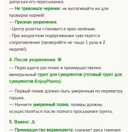
допуская его пересыхания.
—
Не тревожьте черенки
: не вытягивайте их для
проверки корней!
—
Признак укоренения
:
- Центр розетки становится ярко-зелёным.
- При аккуратном подёргивании чувствуется
сопротивление (проверяйте не чаще 1 раза в 2
недели!).
4.
После укоренения:
🌞
— Пересадите растение в преимущественно
минеральный
грунт для суккулентов (готовый грунт для
суккулентов EnjoyPlants)
.
— Первый полив должен быть умеренным по периметру
горшка.
— Начните
умеренный полив
, поливы должны
осуществляться после полного просыхания грунта.
5.
Важно:
⚠️
—
Преимущество вермикулита
: снижает риск гниения