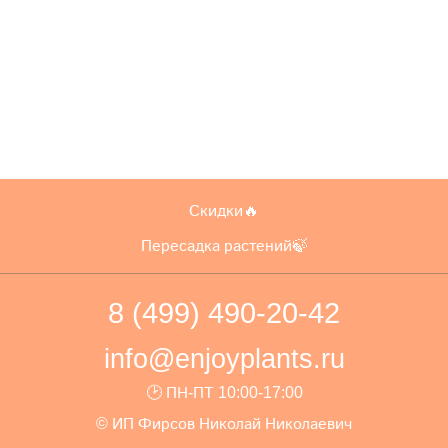
Скидки🔥
Пересадка растений🍃
8 (499) 490-20-42
info@enjoyplants.ru
🕑 ПН-ПТ 10:00-17:00
© ИП Фирсов Николай Николаевич