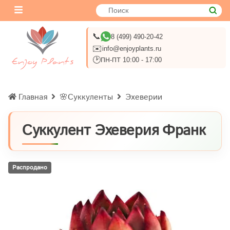
📞
8 (499) 490-20-42
✉️
info@enjoyplants.ru
🕑
ПН-ПТ 10:00 - 17:00
Главная
🌸Суккуленты
Эхеверии
Суккулент Эхеверия Франк
Распродано