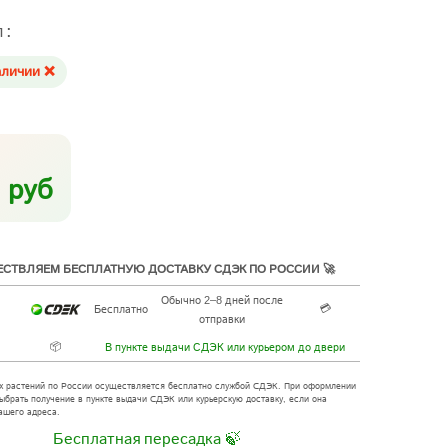
л:
аличии ❌
 руб
СТВЛЯЕМ БЕСПЛАТНУЮ ДОСТАВКУ СДЭК ПО РОССИИ 🚀
Обычно 2–8 дней после
💳
Бесплатно
отправки
📦
В пункте выдачи СДЭК или курьером до двери
х растений по России осуществляется бесплатно службой СДЭК. При оформлении
ыбрать получение в пункте выдачи СДЭК или курьерскую доставку, если она
ашего адреса.
Бесплатная пересадка 🍃