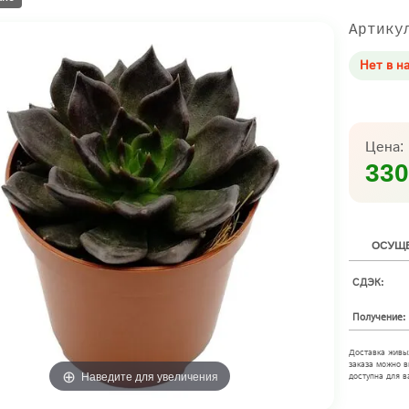
Артику
Нет в н
Цена:
330
ОСУЩЕ
СДЭК:
Получение:
Доставка живы
заказа можно в
Наведите для увеличения
доступна для в