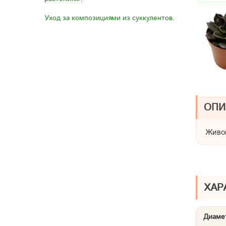
Уход за композициями из суккулентов.
ОПИ
Живой
ХАР
Диамет