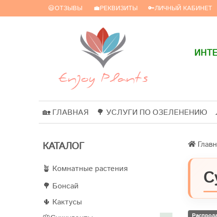
😃ОТЗЫВЫ
💼РЕКВИЗИТЫ
🔑ЛИЧНЫЙ КАБИНЕТ
ИНТЕ
🏡 ГЛАВНАЯ
🌳 УСЛУГИ ПО ОЗЕЛЕНЕНИЮ
Главн
КАТАЛОГ
🪴 Комнатные растения
С
🌳 Бонсай
🌵 Кактусы
Распрод