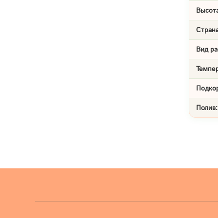
Высота
Страна
Вид ра
Темпе
Подко
Полив: