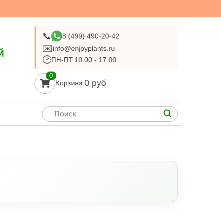
📞
8 (499) 490-20-42
✉️
info@enjoyplants.ru
Й
🕑
ПН-ПТ 10:00 - 17:00
0
0 руб
Корзина: